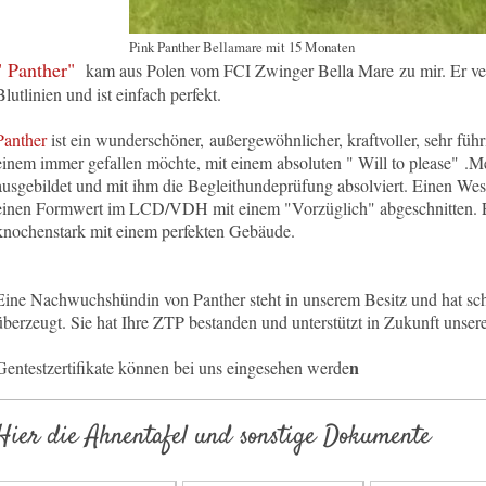
Pink Panther Bellamare mit 15 Monaten
" Panther"
kam aus Polen vom FCI Zwinger Bella Mare zu mir. Er ve
Blutlinien und ist einfach perfekt.
Panther
ist ein wunderschöner, außergewöhnlicher, kraftvoller, sehr füh
einem immer gefallen möchte, mit einem absoluten " Will to please" .M
ausgebildet und mit ihm die Begleithundeprüfung absolviert. Einen 
einen Formwert im LCD/VDH mit einem "Vorzüglich" abgeschnitten. Er 
knochenstark mit einem perfekten Gebäude.
Eine Nachwuchshündin von Panther steht in unserem Besitz und hat sc
überzeugt. Sie hat Ihre ZTP bestanden und unterstützt in Zukunft unser
n
Gentestzertifikate können bei uns eingesehen werde
Hier die Ahnentafel und sonstige Dokumente