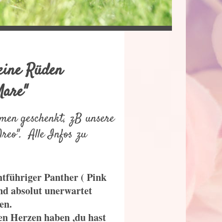
- Meine Rüden
Mare"
men geschenkt, zB unsere
Oreo". Alle Infos zu
htführiger Panther ( Pink
nd absolut unerwartet
en.
ren Herzen haben ,du hast