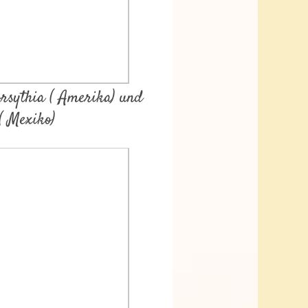
 Forsythia ( Amerika) und
 ( Mexiko)