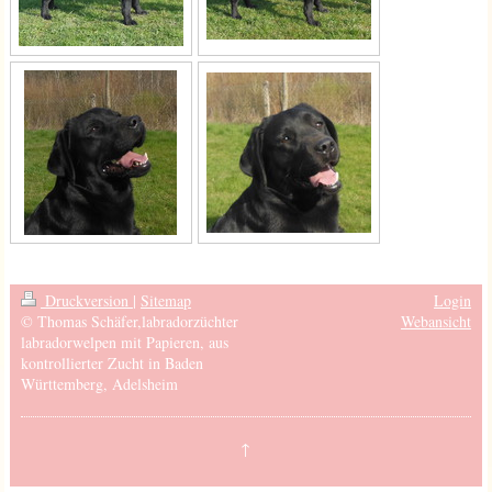
Druckversion
|
Sitemap
Login
© Thomas Schäfer,labradorzüchter
Webansicht
labradorwelpen mit Papieren, aus
kontrollierter Zucht in Baden
Württemberg, Adelsheim
↑