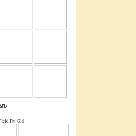
ltern
t Girl