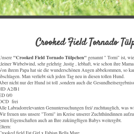
Crooked Field Tornado
"Crooked Field Tornado Tülpchen"
Unsere
genannt " Torni" ist, wie
kleiner Wirbelwind, sehr gelehrig ,lustig , lebhaft, wie schon ihre Mama 
Von ihrem Papa hat sie die wunderschönen Augen abbekommen, so kan
abschlagen. Man verliebt sich jeden Tag neu in diesen tollen Hund.
Aber nicht nur der Hund ist toll ,sondern auch die Gesundheitsergebniss
HD A2/B1
ED 0/0
OCD frei
Alle Labradorrelevanten Genuntersuchungen frei/ zuchttauglich, was w
Wir freuen uns unsere "Torni" im Kreise unserer Zuchthündinnen aufzu
guten Eigenschaften auch an Ihre zuküngftigen Babys weitergibt.
Eltern:
Crooked field Fat Girl x Fabian Bella Mare