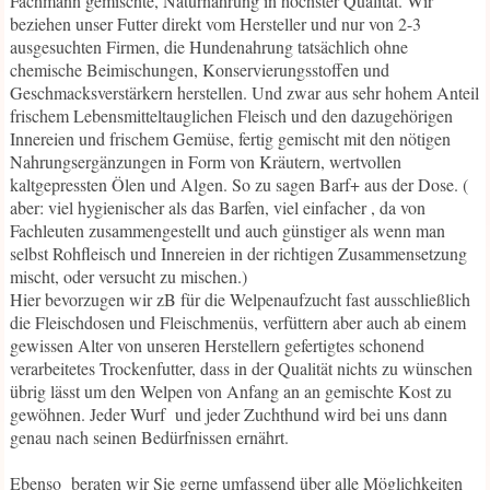
Fachmann gemischte, Naturnahrung in höchster Qualität. Wir
beziehen unser Futter direkt vom Hersteller und nur von 2-3
ausgesuchten Firmen, die Hundenahrung tatsächlich ohne
chemische Beimischungen, Konservierungsstoffen und
Geschmacksverstärkern herstellen. Und zwar aus sehr hohem Anteil
frischem Lebensmitteltauglichen Fleisch und den dazugehörigen
Innereien und frischem Gemüse, fertig gemischt mit den nötigen
Nahrungsergänzungen in Form von Kräutern, wertvollen
kaltgepressten Ölen und Algen. So zu sagen Barf+ aus der Dose. (
aber: viel hygienischer als das Barfen, viel einfacher , da von
Fachleuten zusammengestellt und auch günstiger als wenn man
selbst Rohfleisch und Innereien in der richtigen Zusammensetzung
mischt, oder versucht zu mischen.)
Hier bevorzugen wir zB für die Welpenaufzucht fast ausschließlich
die Fleischdosen und Fleischmenüs, verfüttern aber auch ab einem
gewissen Alter von unseren Herstellern gefertigtes schonend
verarbeitetes Trockenfutter, dass in der Qualität nichts zu wünschen
übrig lässt um den Welpen von Anfang an an gemischte Kost zu
gewöhnen. Jeder Wurf und jeder Zuchthund wird bei uns dann
genau nach seinen Bedürfnissen ernährt.
Ebenso beraten wir Sie gerne umfassend über alle Möglichkeiten